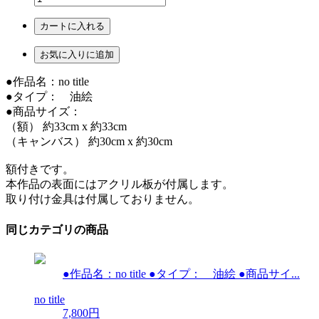
カートに入れる
お気に入りに追加
●作品名：no title
●タイプ： 油絵
●商品サイズ：
（額） 約33cm x 約33cm
（キャンバス） 約30cm x 約30cm
額付きです。
本作品の表面にはアクリル板が付属します。
取り付け金具は付属しておりません。
同じカテゴリの商品
●作品名：no title ●タイプ： 油絵 ●商品サイ...
no title
n
7,800円